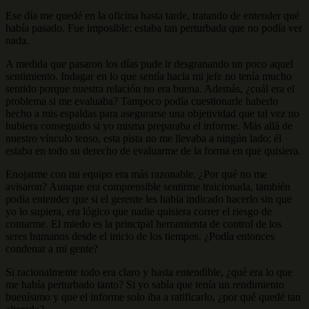
Ese día me quedé en la oficina hasta tarde, tratando de entender qué
había pasado. Fue imposible: estaba tan perturbada que no podía ver
nada.
A medida que pasaron los días pude ir desgranando un poco aquel
sentimiento. Indagar en lo que sentía hacia mi jefe no tenía mucho
sentido porque nuestra relación no era buena. Además, ¿cuál era el
problema si me evaluaba? Tampoco podía cuestionarle haberlo
hecho a mis espaldas para asegurarse una objetividad que tal vez no
hubiera conseguido si yo misma preparaba el informe. Más allá de
nuestro vínculo tenso, esta pista no me llevaba a ningún lado; él
estaba en todo su derecho de evaluarme de la forma en que quisiera.
Enojarme con mi equipo era más razonable. ¿Por qué no me
avisaron? Aunque era comprensible sentirme traicionada, también
podía entender que si el gerente les había indicado hacerlo sin que
yo lo supiera, era lógico que nadie quisiera correr el riesgo de
contarme. El miedo es la principal herramienta de control de los
seres humanos desde el inicio de los tiempos. ¿Podía entonces
condenar a mi gente?
Si racionalmente todo era claro y hasta entendible, ¿qué era lo que
me había perturbado tanto? Si yo sabía que tenía un rendimiento
buenísimo y que el informe solo iba a ratificarlo, ¿por qué quedé tan