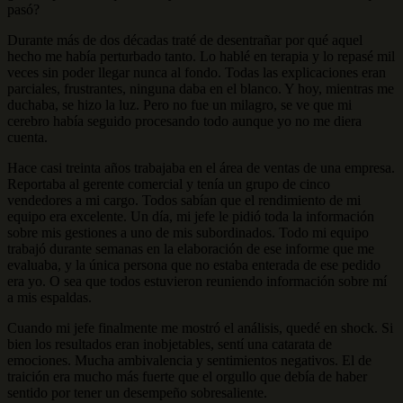
pasó?
Durante más de dos décadas traté de desentrañar por qué aquel
hecho me había perturbado tanto. Lo hablé en terapia y lo repasé mil
veces sin poder llegar nunca al fondo. Todas las explicaciones eran
parciales, frustrantes, ninguna daba en el blanco. Y hoy, mientras me
duchaba, se hizo la luz. Pero no fue un milagro, se ve que mi
cerebro había seguido procesando todo aunque yo no me diera
cuenta.
Hace casi treinta años trabajaba en el área de ventas de una empresa.
Reportaba al gerente comercial y tenía un grupo de cinco
vendedores a mi cargo. Todos sabían que el rendimiento de mi
equipo era excelente. Un día, mi jefe le pidió toda la información
sobre mis gestiones a uno de mis subordinados. Todo mi equipo
trabajó durante semanas en la elaboración de ese informe que me
evaluaba, y la única persona que no estaba enterada de ese pedido
era yo. O sea que todos estuvieron reuniendo información sobre mí
a mis espaldas.
Cuando mi jefe finalmente me mostró el análisis, quedé en shock. Si
bien los resultados eran inobjetables, sentí una catarata de
emociones. Mucha ambivalencia y sentimientos negativos. El de
traición era mucho más fuerte que el orgullo que debía de haber
sentido por tener un desempeño sobresaliente.