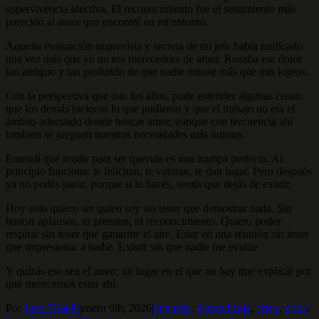
supervivencia afectiva. El reconocimiento fue el sentimiento más
parecido al amor que encontré en mi entorno.
Aquella evaluación imprevista y secreta de mi jefe había ratificado
una vez más que yo no era merecedora de amor. Rozaba ese dolor
tan antiguo y tan profundo de que nadie mirase más que mis logros.
Con la perspectiva que dan los años, pude entender algunas cosas:
que los demás hicieron lo que pudieron y que el trabajo no era el
ámbito adecuado donde buscar amor, aunque con frecuencia ahí
también se jueguen nuestras necesidades más íntimas.
Entendí que rendir para ser querida es una trampa perfecta. Al
principio funciona: te felicitan, te valoran, te dan lugar. Pero después
ya no podés parar, porque si lo hacés, sentís que dejás de existir.
Hoy solo quiero ser quien soy sin tener que demostrar nada. Sin
buscar aplausos, ni premios, ni reconocimiento. Quiero poder
respirar sin tener que ganarme el aire. Estar en una reunión sin tener
que impresionar a nadie. Existir sin que nadie me evalúe.
Y quizás eso sea el amor: un lugar en el que no hay que explicar por
qué merecemos estar ahí.
Por
Juan Tonelli
|
enero 9th, 2026
|
angustia
,
Aprendizaje
,
crisis
,
dolor
,