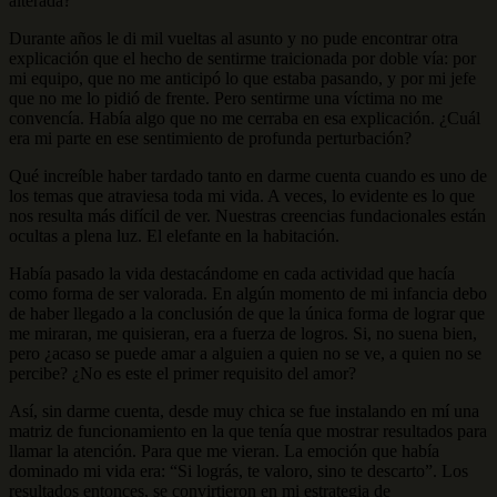
alterada?
Durante años le di mil vueltas al asunto y no pude encontrar otra
explicación que el hecho de sentirme traicionada por doble vía: por
mi equipo, que no me anticipó lo que estaba pasando, y por mi jefe
que no me lo pidió de frente. Pero sentirme una víctima no me
convencía. Había algo que no me cerraba en esa explicación. ¿Cuál
era mi parte en ese sentimiento de profunda perturbación?
Qué increíble haber tardado tanto en darme cuenta cuando es uno de
los temas que atraviesa toda mi vida. A veces, lo evidente es lo que
nos resulta más difícil de ver. Nuestras creencias fundacionales están
ocultas a plena luz. El elefante en la habitación.
Había pasado la vida destacándome en cada actividad que hacía
como forma de ser valorada. En algún momento de mi infancia debo
de haber llegado a la conclusión de que la única forma de lograr que
me miraran, me quisieran, era a fuerza de logros. Si, no suena bien,
pero ¿acaso se puede amar a alguien a quien no se ve, a quien no se
percibe? ¿No es este el primer requisito del amor?
Así, sin darme cuenta, desde muy chica se fue instalando en mí una
matriz de funcionamiento en la que tenía que mostrar resultados para
llamar la atención. Para que me vieran. La emoción que había
dominado mi vida era: “Si lográs, te valoro, sino te descarto”. Los
resultados entonces, se convirtieron en mi estrategia de